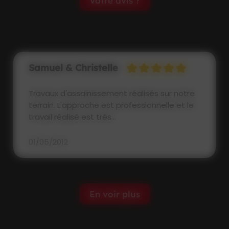
Votre avis ?
Samuel & Christelle
Travaux d'assainissement réalisés sur notre
terrain. L'approche est professionnelle et le
travail réalisé est très...
01/05/2012
En voir plus