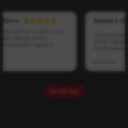
Samuel & Christelle
Travaux d'assainissement réalisés sur notre
terrain. L'approche est professionnelle et le
travail réalisé est très...
01/05/2012
En voir plus