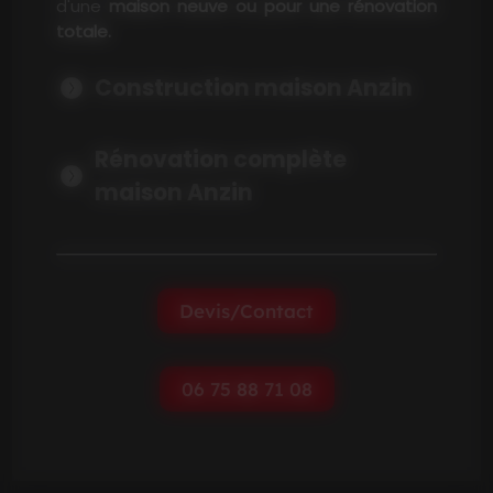
d'une
maison neuve ou pour une rénovation
totale.
Construction maison Anzin
La construction d'une maison nécessite un
Rénovation complète
savoir-faire pointu
, car chaque étape influe
directement sur la solidité de l'ensemble.
maison Anzin
Ladant BTP réalise l'étude du sol, la pose des
fondations, le coulage de la dalle béton, puis
La rénovation représente aujourd'hui une part
l'élévation des murs en briques, parpaings ou
majeure du marché du bâtiment. Ladant BTP
béton cellulaire selon vos besoins. L'objectif
intervient pour restaurer, renforcer ou
est simple : offrir une maison fiable, capable
Devis/Contact
transformer entièrement un bâtiment ancien.
d'assurer protection et confort pendant
La reprise en sous-œuvre, le renforcement de
plusieurs dizaines d'années.
murs porteurs, la démolition partielle,
06 75 88 71 08
l'ouverture de baies, la création de nouvelles
pièces, l'agrandissement... toutes ces
opérations exigent une grande maîtrise
technique pour ne pas fragiliser la structure
existante. Grâce à son expérience, Ladant