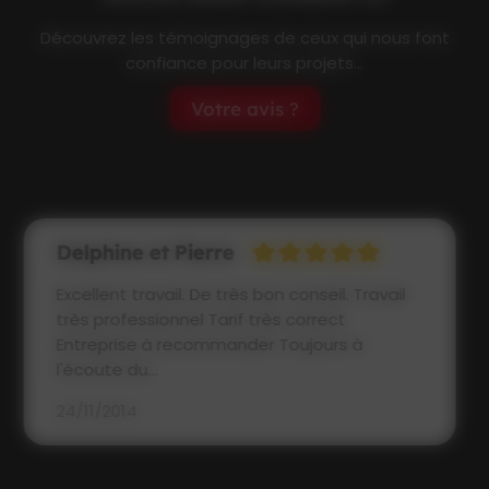
Découvrez les témoignages de ceux qui nous font
confiance pour leurs projets...
Votre avis ?
Samuel & Christelle
Travaux d'assainissement réalisés sur notre
terrain. L'approche est professionnelle et le
travail réalisé est très...
01/05/2012